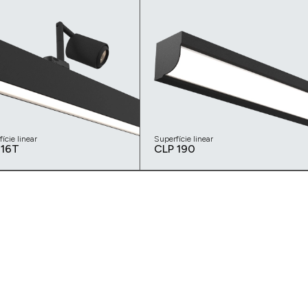
ície linear
Superfície linear
 16T
CLP 190