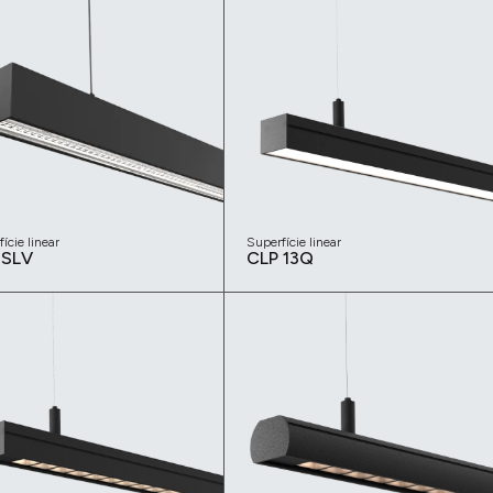
ície linear
Superfície linear
 SLV
CLP 13Q