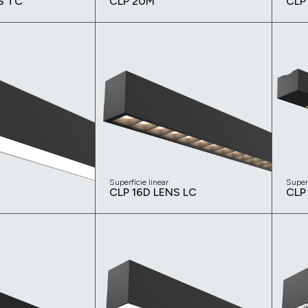
S TC
CLP 20M
CLP
Superfície linear
Superf
CLP 16D LENS LC
CLP