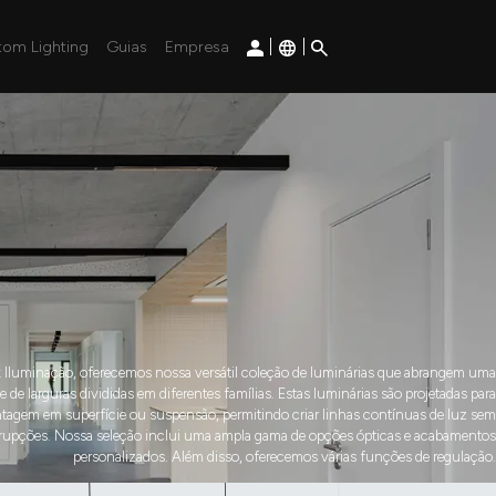
|
|
tom Lighting
Guias
Empresa
 Iluminação, oferecemos nossa versátil coleção de luminárias que abrangem uma
e de larguras divididas em diferentes famílias. Estas luminárias são projetadas para
agem em superfície ou suspensão, permitindo criar linhas contínuas de luz sem
rrupções. Nossa seleção inclui uma ampla gama de opções ópticas e acabamentos
personalizados. Além disso, oferecemos várias funções de regulação.