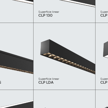
Superfície linear
Superf
CLP 130
CLP
Superfície linear
Superf
S
CLP LDA
CLP