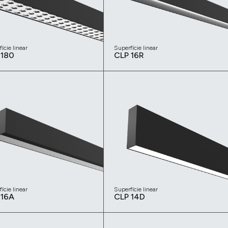
ície linear
Superfície linear
 180
CLP 16R
ície linear
Superfície linear
 16A
CLP 14D