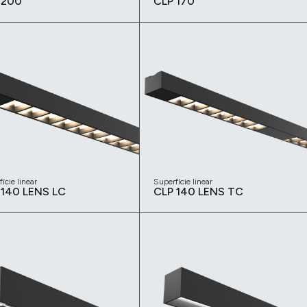
 200
CLP 170
ície linear
Superfície linear
 140 LENS LC
CLP 140 LENS TC