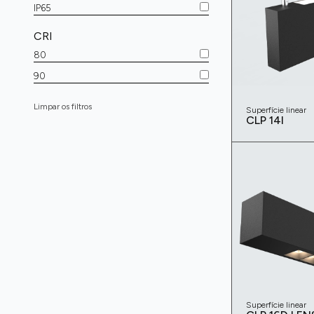
IP65
CRI
80
90
Limpar os filtros
Superfície linear
CLP 14I
Superfície linear