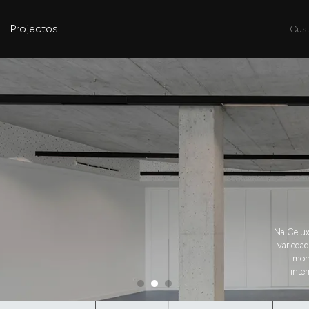
Projectos
Cus
Na Celux
variedad
mont
inte