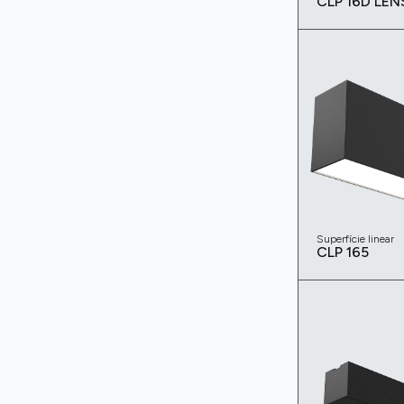
CLP 16D LEN
Superfície linear
CLP 165