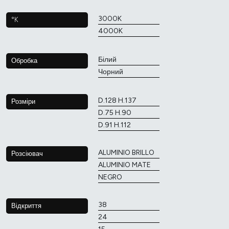
3000K
°K
4000K
Білий
Обробка
Чорний
D.128 H.137
Розміри
D.75 H.90
D.91 H.112
ALUMINIO BRILLO
Розсіювач
ALUMINIO MATE
NEGRO
38
Відкриття
24