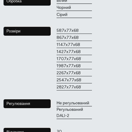
Білий
Обробка
Чорний
Сірий
587x77x68
Розміри
867x77x68
1147x77x68
1427x77x68
1707x77x68
1987x77x68
2267x77x68
2547x77x68
2827x77x68
Не регульований
Регулювання
Регульований
DALI-2
30