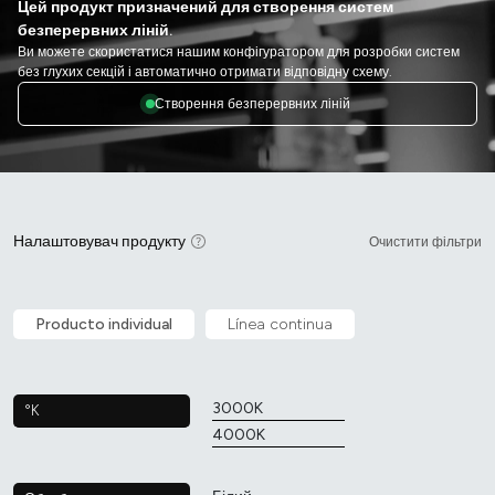
Цей продукт призначений для створення систем
безперервних ліній.
Ви можете скористатися нашим конфігуратором для розробки систем
без глухих секцій і автоматично отримати відповідну схему.
Створення безперервних ліній
Налаштовувач продукту
Очистити фільтри
Producto individual
Línea continua
3000K
°K
4000K