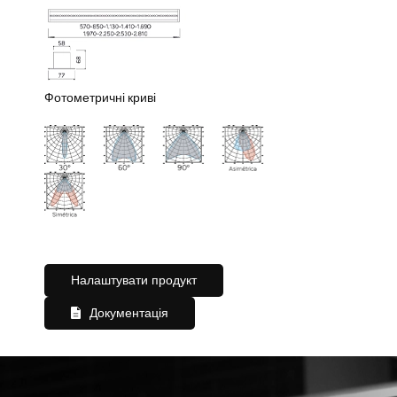
Фотометричні криві
Налаштувати продукт
Документація