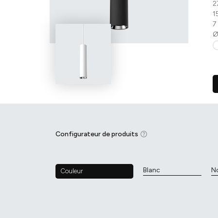
2
1
7
Ø
Configurateur de produits
Blanc
No
Couleur