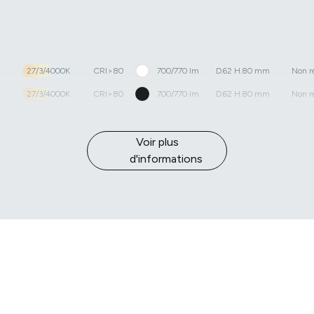
27/3/4000K
CRI>80
700/770 lm
D.62 H.80 mm
Non r
27/3/4000K
CRI>80
700/770 lm
D.62 H.80 mm
Non r
Voir plus
d'informations