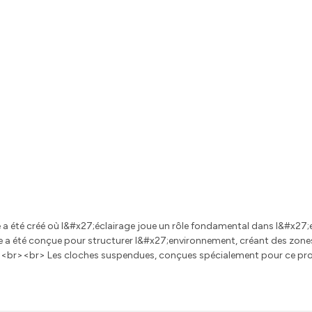
ce a été créé où l&#x27;éclairage joue un rôle fondamental dans l&#x27;
 a été conçue pour structurer l&#x27;environnement, créant des zones c
ègrent harmonieusement dans
ans être envahissantes. Cette approche de l&#x27;éclairage transfor
fortable pour les visiteurs.<br><br> Le choix de l&#x27;éclairage a été pensé dès la conception,
x27;offrir une cohérence esthétique à l&#x27;espace. La lumière accomp