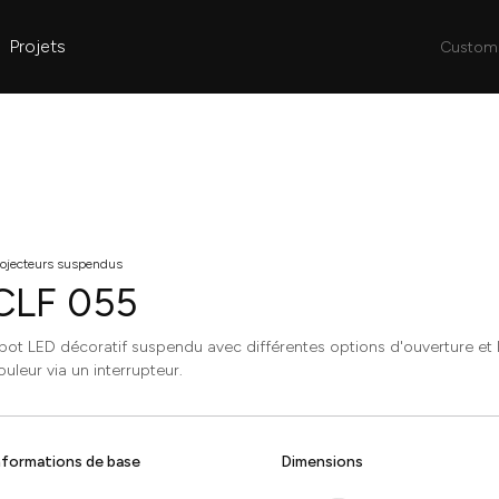
Projets
Custom 
rojecteurs suspendus
CLF 055
pot LED décoratif suspendu avec différentes options d'ouverture et l
ouleur via un interrupteur.
nformations de base
Dimensions