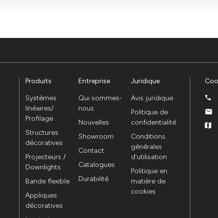
haque visite en un moment mémorable. En définitive, ce projet est un exe
ant à la fois la fonctionnalité et l&#x27;atmosphère.
Produits
Entreprise
Juridique
Coo
Systèmes
Qui sommes-
Avis juridique
linéaires/
nous
Politique de
Profilage
Nouvelles
confidentialité
Structures
Showroom
Conditions
décoratives
générales
Contact
Projecteurs /
d'utilisation
Catalogues
Downlights
Politique en
Durabilité
Bande flexible
matière de
cookies
Appliques
décoratives