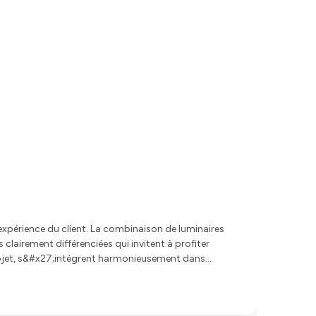
expérience du client. La combinaison de luminaires
lairement différenciées qui invitent à profiter
me non seulement l&#x27;espace, mais renforce
agne le rythme du lieu, créant une expérience qui