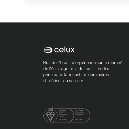
invite à s&#x27;attarder et à profiter, transformant c
peut améliorer la qualité d&#x27;un espace, en optimis
Plus de 20 ans d'expérience sur le marché
de l'éclairage font de nous l'un des
principaux fabricants de luminaires
d'intérieur du secteur.