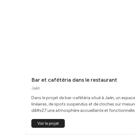
Bar et cafétéria dans le restaurant
Jaén
Dans le projet de bar-cafétéria situé à Jaén, un espa
linéaires, de spots suspendus et de cloches sur mesure
d&#x27;une atmosphère accueillante et fonctionnelle.<br><br> Les cloches suspendues, conçues spécialement pour ce projet, s&#x27;int
l&#x27;ensemble, apportant un caractère distinctif s
également l&#x27;identité du bar-café, créant un environnement attrayant et con
Voir le projet
dans le but d&#x27;améliorer le confort visuel et d&#