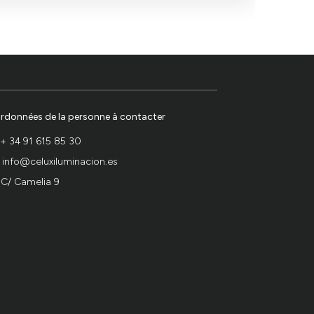
mple clair de la façon dont un éclairage bien planifié
rdonnées de la personne à contacter
+ 34 91 615 85 30
info@celuxiluminacion.es
C/ Camelia 9