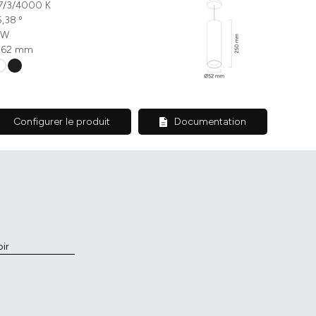
7/3/4000 K
5,38 º
 W
62 mm
Configurer le produit
Documentation
ir