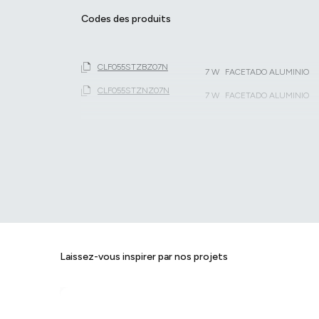
Codes des produits
CLF055STZBZ07N
7 W
FACETADO ALUMINIO
CLF055STZNZ07N
7 W
FACETADO ALUMINIO
Laissez-vous inspirer par nos projets