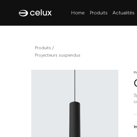
Home
Produits
Actualités
Produits /
Projecteurs suspendus
P
S
c
I