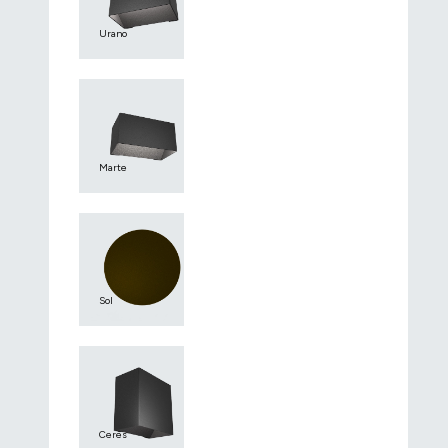
Urano
Marte
Sol
Ceres