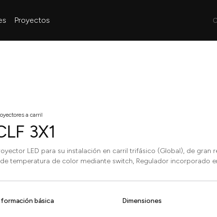
es
Proyectos
C
oyectores a carril
CLF 3X1
royector LED para su instalación en carril trifásico (Global), de gran
 de temperatura de color mediante switch, Regulador incorporado en d
nformación básica
Dimensiones