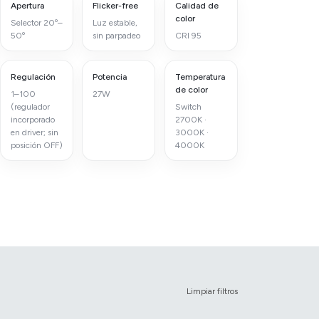
Apertura
Flicker-free
Calidad de
color
Selector 20º–
Luz estable,
50º
sin parpadeo
CRI 95
Regulación
Potencia
Temperatura
de color
1–100
27W
(regulador
Switch
incorporado
2700K ·
en driver; sin
3000K ·
posición OFF)
4000K
Limpiar filtros