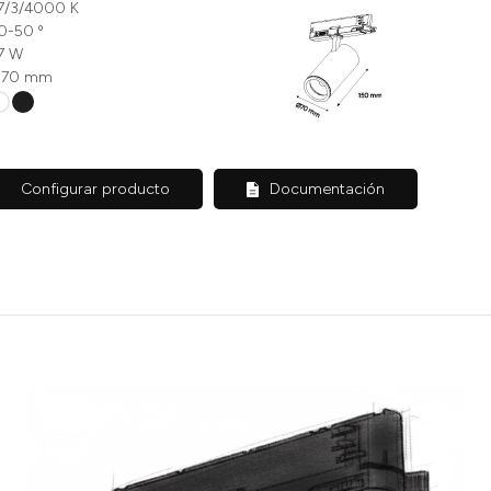
7/3/4000 K
0-50 º
7 W
70 mm
Configurar producto
Documentación