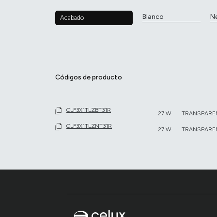
Blanco
N
Acabado
Códigos de producto
CLF3X1TLZBT31R
27 W
TRANSPARE
CLF3X1TLZNT31R
27 W
TRANSPARE