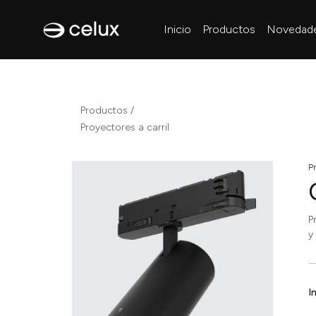
Inicio
Productos
Novedad
Productos /
Proyectores a carril
Pr
P
y
I