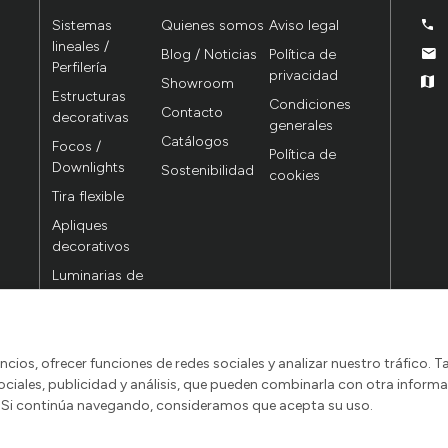
Sistemas
Quienes somos
Aviso legal
lineales /
Blog / Noticias
Política de
Perfilería
privacidad
Showroom
Estructuras
Condiciones
Contacto
decorativas
generales
Catálogos
Focos /
Política de
Downlights
Sostenibilidad
cookies
Tira flexible
Apliques
decorativos
Luminarias de
madera
Proyectores a
carril
uncios, ofrecer funciones de redes sociales y analizar nuestro tráfic
sociales, publicidad y análisis, que pueden combinarla con otra infor
os. Si continúa navegando, consideramos que acepta su uso.