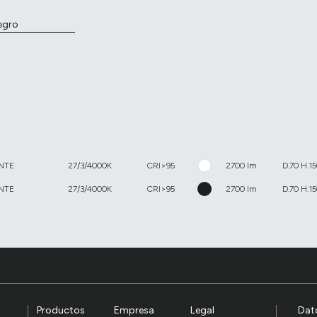
egro
NTE
27/3/4000K
CRI>95
2700 lm
D.70 H.
NTE
27/3/4000K
CRI>95
2700 lm
D.70 H.
Productos
Empresa
Legal
Dat