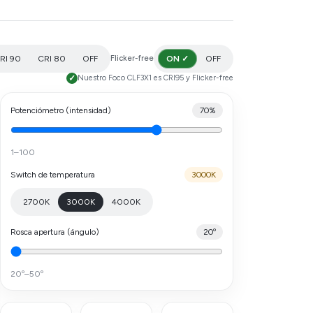
donde se requiera una iluminación estable
y de alta calidad.
RI 90
CRI 80
OFF
Flicker-free
ON ✓
OFF
Nuestro Foco CLF3X1 es CRI95 y Flicker-free
Potenciómetro (intensidad)
70%
1–100
Switch de temperatura
3000
K
2700K
3000K
4000K
Rosca apertura (ángulo)
20
º
20º–50º