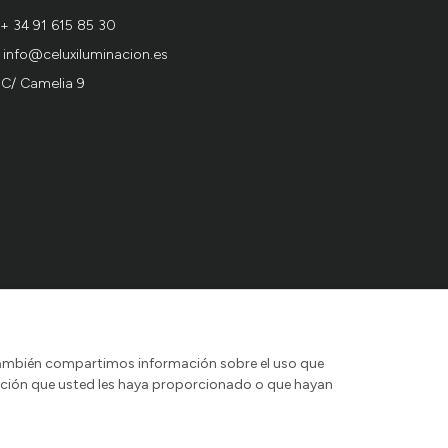
+ 34 91 615 85 30
info@celuxiluminacion.es
C/ Camelia 9
o. También compartimos información sobre el uso que
mación que usted les haya proporcionado o que hayan