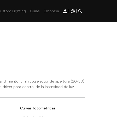
|
|
ustom Lighting
Guías
Empresa
 rendimiento lumínico,selector de apertura (20-50)
river para control de la intensidad de luz.
Curvas fotométricas