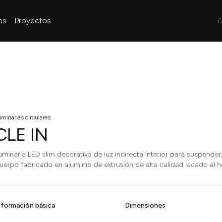
es
Proyectos
C
minarias circulares
CLE IN
uminaria LED slim decorativa de luz indirecta interior para suspender,
uerpo fabricado en aluminio de extrusión de alta calidad lacado al 
nformación básica
Dimensiones