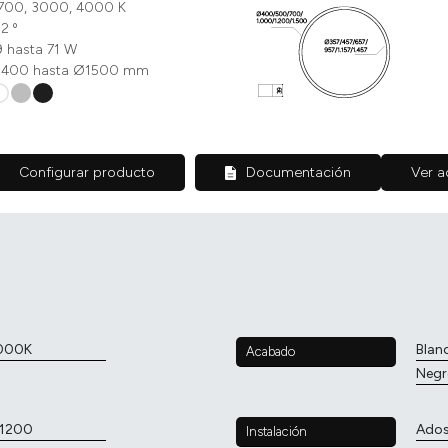
700, 3000, 4000 K
12 º
9 hasta 71 W
400 hasta Ø1500 mm
Configurar producto
Documentación
Ver a
000K
Blan
Acabado
Negr
.1200
Ado
Instalación