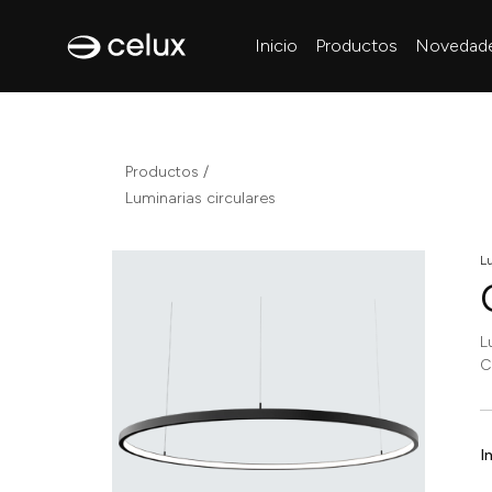
Inicio
Productos
Novedad
Productos /
Luminarias circulares
Lu
L
C
I