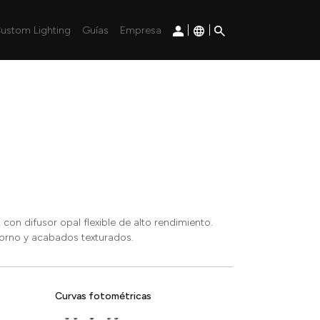
|
|
ustom Lighting
Guías
Empresa
 con difusor opal flexible de alto rendimiento.
horno y acabados texturados.
Curvas fotométricas