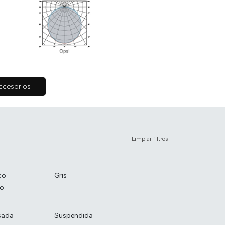
ccesorios
Limpiar filtros
co
Gris
o
sada
Suspendida