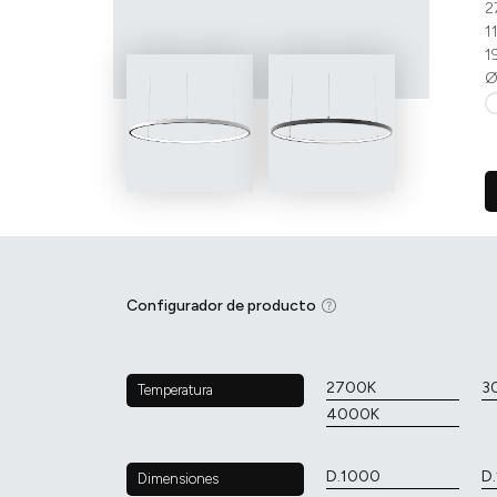
2
1
1
Ø
Configurador de producto
2700K
3
Temperatura
4000K
D.1000
D
Dimensiones